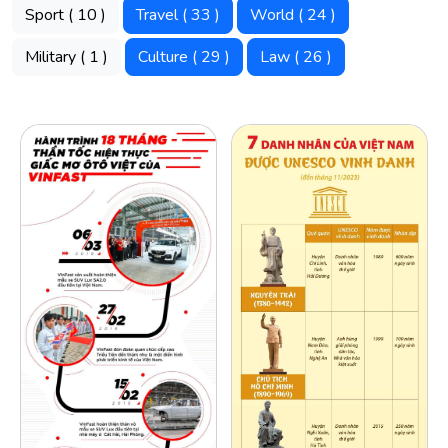
Sport ( 10 )
Travel ( 33 )
World ( 24 )
Military ( 1 )
Culture ( 29 )
Law ( 26 )