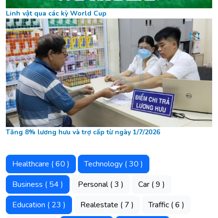
Linh vật qua các kỳ World Cup
Tăng 8% lương hưu và trợ cấp từ ngày 1/7/2026
Healthcare ( 60 )
Technology ( 30 )
Business ( 54 )
Personal ( 3 )
Car ( 9 )
Education ( 23 )
Realestate ( 7 )
Traffic ( 6 )