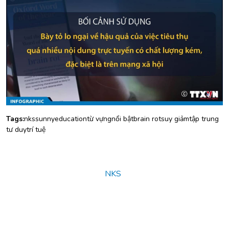
Tags:
nks
sunny
education
từ vựng
nổi bật
brain rot
suy giảm
tập trung
tư duy
trí tuệ
© Copyright 2025
NKS
. All rights reserved.