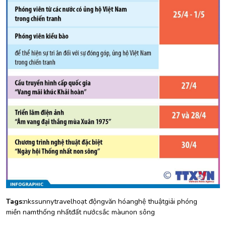
Tags:
nks
sunny
travel
hoạt động
văn hóa
nghệ thuật
giải phóng
miền nam
thống nhất
đất nước
sắc màu
non sông