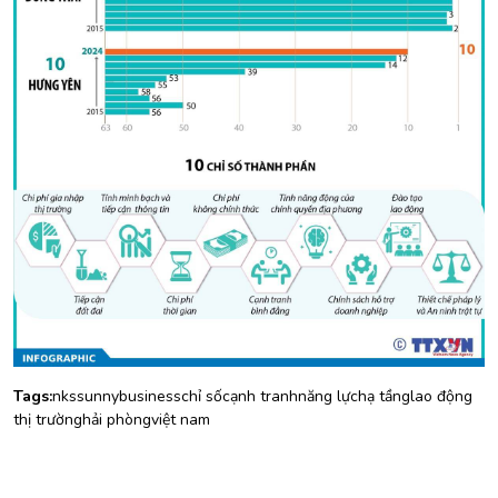
Tags:
nks
sunny
business
chỉ số
cạnh tranh
năng lực
hạ tầng
lao động
thị trường
hải phòng
việt nam