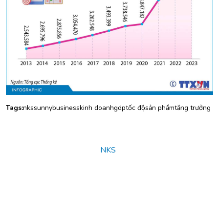
Tags:
nks
sunny
business
kinh doanh
gdp
tốc độ
sản phẩm
tăng trưởng
© Copyright 2025
NKS
. All rights reserved.