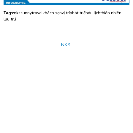
Tags:
nks
sunny
travel
khách sạn
vị trí
phát triển
du lịch
thiên nhiên
lưu trú
© Copyright 2025
NKS
. All rights reserved.