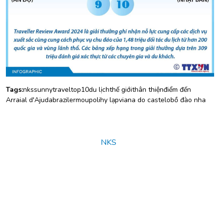
Tags:
nks
sunny
travel
top10
du lịch
thế giới
thân thiện
điểm đến
Arraial d'Ajuda
brazil
ermoupoli
hy lạp
viana do castelo
bồ đào nha
© Copyright 2025
NKS
. All rights reserved.